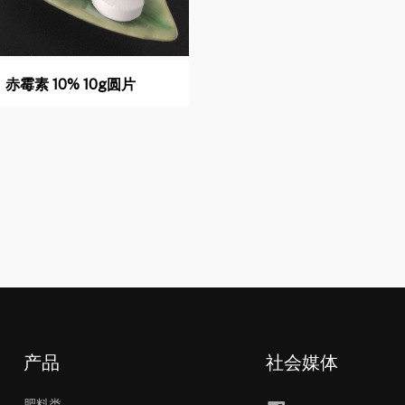
赤霉素 10% 10g圆片
产品
社会媒体
肥料类