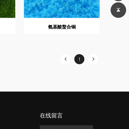
氨基酸螯合铜
1
在线留言