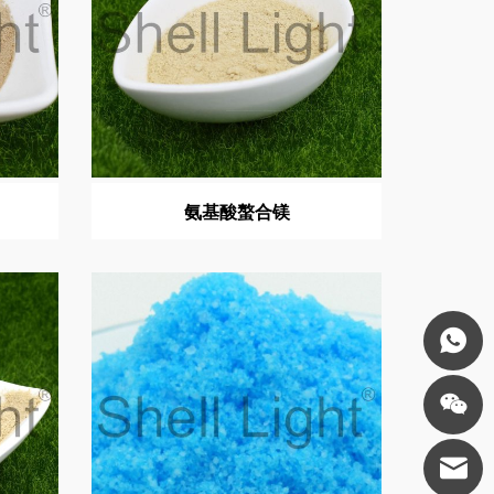
氨基酸螯合镁