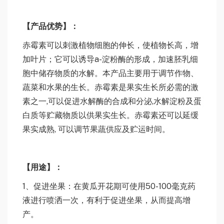
【
产
品优势
】：
赤霉素可以刺激植物细胞的伸长，使植物长高，增
加叶片；它可以诱导a-淀粉酶的形成，加速胚乳细
胞中储存物质的水解。本产品主要用于调节作物、
蔬菜和水果的生长。赤霉素是果实生长所必需的激
素之一,可以促进水解酶的合成和分泌,水解淀粉及蛋
白质等贮藏物质以供果实生长。赤霉素还可以延缓
果实成熟, 可以调节果蔬供应及贮运时间。
【
用
途
】：
1、促进坐果：在黄瓜开花期可使用50-100毫克药
液进行喷洒一次，有利于促进坐果，从而提高增
产。