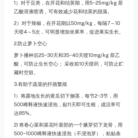
1）对于豆类，在开花和结荚期，用5~25mg/kg 萘
乙酸溶液喷洒，可有效减少花和结荚的脱落。
2）对于辣椒，在开花期以50mg/kg，每隔7～10
天喷4～5次，可明显增加坐果率，促进果实生长。
2.防止萝卜空心
萝卜播种后25~30天和35~40天喷10mg/kg 萘乙
酸，可防止生长空心； 采收前10天喷药，可防止贮
藏时空鼓。
3.有助于蔬菜的扦插繁殖
1）将露地生长的黄瓜切下侧茎，每节2~3节，用
500稀释液快速浸泡，贴11天即可生根，成活率可
达85%。
2) 将卷心菜和菜花叶基部的一个腋芽切下龙骨，用
500~1000稀释液快速浸泡（不浸泡芽），粘贴条