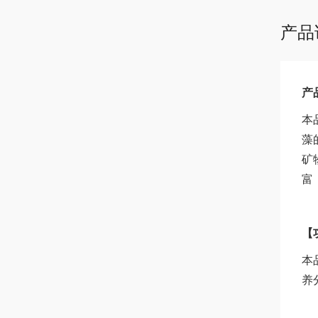
产品
产
本
藻
矿
富
【
本
养