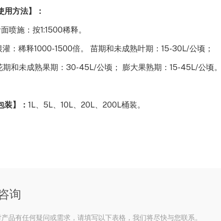
使用方法
】：
叶面喷施：按1:1500稀释。
.根灌：稀释1000-1500倍。 苗期和未成熟叶期：15-30L/公顷；
.花期和未成熟果期：30-45L/公顷； 膨大果熟期：15-45L/公顷
包装
】：
1L、5L、10L、20L、200L桶装。
咨询
对产品有任何疑问或需求，请填写以下表格，我们将尽快与您联系。