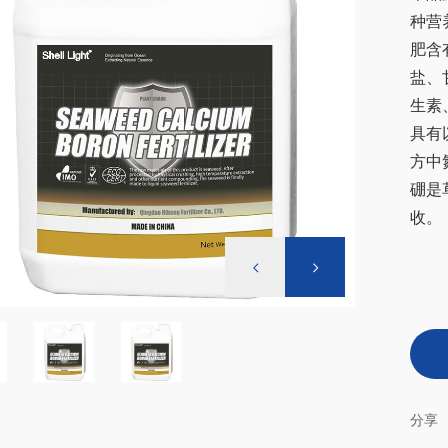
种营
肥含
盐、
生素
具有
方中
硼是
收。
分享