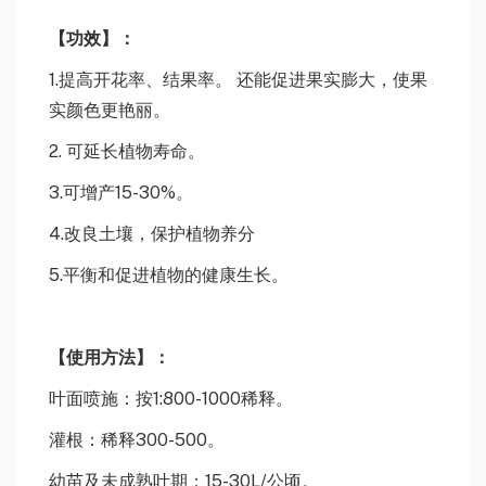
【
功效
】：
1.提高开花率、结果率。 还能促进果实膨大，使果
实颜色更艳丽。
2. 可延长植物寿命。
3.可增产15-30%。
4.改良土壤，保护植物养分
5.平衡和促进植物的健康生长。
【
使用方法
】：
叶面喷施：按1:800-1000稀释。
灌根：稀释300-500。
幼苗及未成熟叶期：15-30L/公顷。